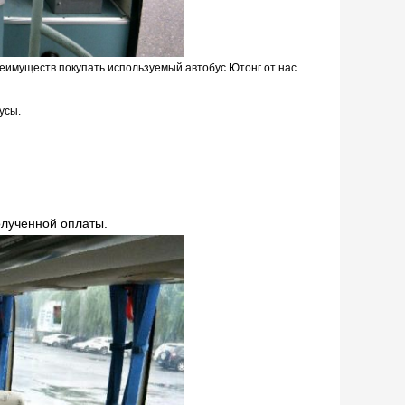
еимуществ покупать используемый автобус Ютонг от нас
усы.
олученной оплаты.