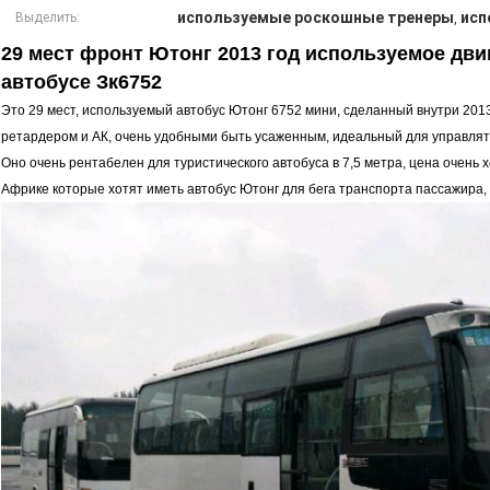
используемые роскошные тренеры
исп
Выделить:
,
29 мест фронт Ютонг 2013 год используемое дви
автобусе Зк6752
Это 29 мест, используемый автобус Ютонг 6752 мини, сделанный внутри 2013
ретардером и АК, очень удобными быть усаженным, идеальный
для управлят
Оно очень рентабелен для туристического автобуса в 7,5 метра, цена очень 
Африке которые хотят иметь автобус Ютонг для бега транспорта пассажира,