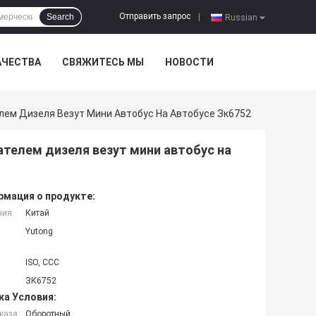
Отправить запрос
Search
|
Russian
АЧЕСТВА
СВЯЖИТЕСЬ МЫ
НОВОСТИ
лем Дизеля Везут Мини Автобус На Автобусе Зк6752
ателем дизеля везут мини автобус на
мация о продукте:
ния:
Китай
Yutong
ISO, CCC
ЗК6752
ка Условия:
каза:
Оборотный