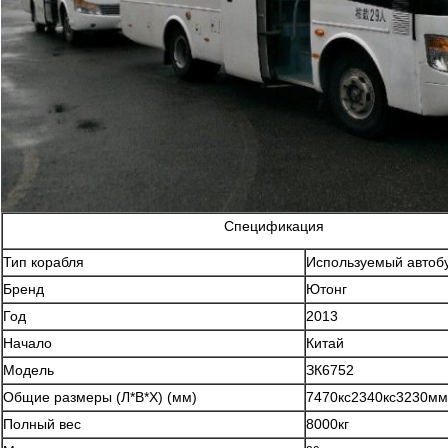
Спецификация
Тип корабля
Используемый автоб
Бренд
Ютонг
Год
2013
Начало
Китай
Модель
ЗК6752
Общие размеры (Л*В*Х) (мм)
7470кс2340кс3230мм
Полный вес
8000кг