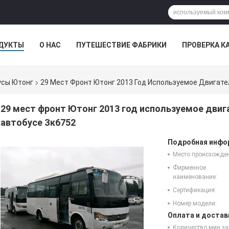
ДУКТЫ
О НАС
ПУТЕШЕСТВИЕ ФАБРИКИ
ПРОВЕРКА К
усы Ютонг
29 Мест Фронт Ютонг 2013 Год Используемое Двигате
29 мест фронт Ютонг 2013 год используемое двиг
автобусе Зк6752
Подробная инфор
Место происхожде
Фирменное
наименование:
Сертификация:
Номер модели:
Оплата и достав
Количество мин за