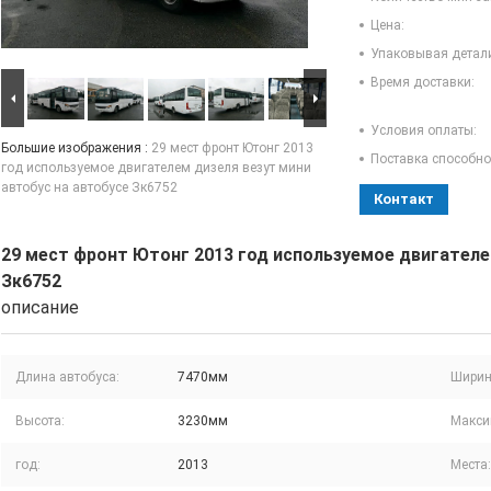
Цена:
Упаковывая детал
Время доставки:
Условия оплаты:
Большие изображения :
29 мест фронт Ютонг 2013
Поставка способно
год используемое двигателем дизеля везут мини
автобус на автобусе Зк6752
Контакт
29 мест фронт Ютонг 2013 год используемое двигателе
Зк6752
описание
Длина автобуса:
7470мм
Ширин
Высота:
3230мм
Макси
год:
2013
Места: