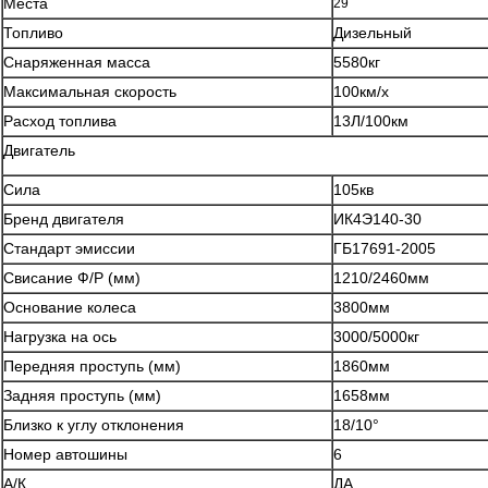
Места
29
Топливо
Дизельный
Снаряженная масса
5580кг
Максимальная скорость
100км/х
Расход топлива
13Л/100км
Двигатель
Сила
105кв
Бренд двигателя
ИК4Э140-30
Стандарт эмиссии
ГБ17691-2005
Свисание Ф/Р (мм)
1210/2460мм
Основание колеса
3800мм
Оставьте сообщение
Нагрузка на ось
3000/5000кг
Мы скоро тебе перезвоним!
Передняя проступь (мм)
1860мм
Задняя проступь (мм)
1658мм
Близко к углу отклонения
18/10°
Номер автошины
6
А/К
ДА