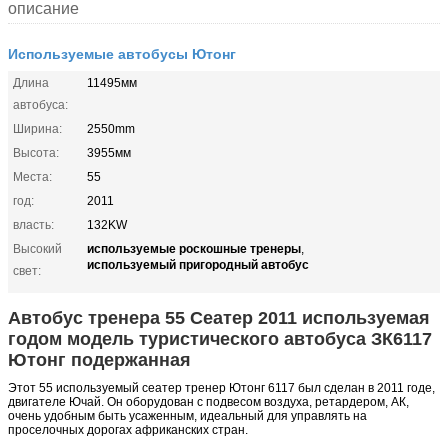
описание
Используемые автобусы Ютонг
Длина
11495мм
автобуса:
Ширина:
2550mm
Высота:
3955мм
Места:
55
год:
2011
власть:
132KW
используемые роскошные тренеры
Высокий
,
используемый пригородный автобус
свет:
Автобус тренера 55 Сеатер 2011 используемая
годом модель туристического автобуса ЗК6117
Ютонг подержанная
Этот 55 используемый сеатер тренер Ютонг 6117 был сделан в 2011 годе,
двигателе Ючай. Он оборудован с подвесом воздуха, ретардером, АК,
очень удобным быть усаженным, идеальный
для управлять на
проселочных дорогах африканских стран.