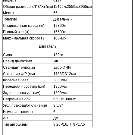
Модель
6117
Общие размеры (Л*В*Х) (мм)
11495кс2550кс3955мм
Места
55
Топливо
Дизельный
Снаряженная масса (кг)
12300кг
Полный вес (кг)
16500кг
Максимальная скорость
100км/х
Двигатель
Сила
132кв
Бренд двигателя
ИК
Стандарт эмиссии
Евро ИИИ
Свисание Ф/Р (мм)
1783/2312мм
Колесная база
3800мм
Передняя проступь (мм)
1950мм
Задняя проступь (мм)
1800мм
Нагрузка на ось
6500/10000кг
Угол подхода/отклонения
8.5/8°
Номер автошины
6
А/К
ДА
Тип автошины
8.25Р16ЛТ, 9Р17.5