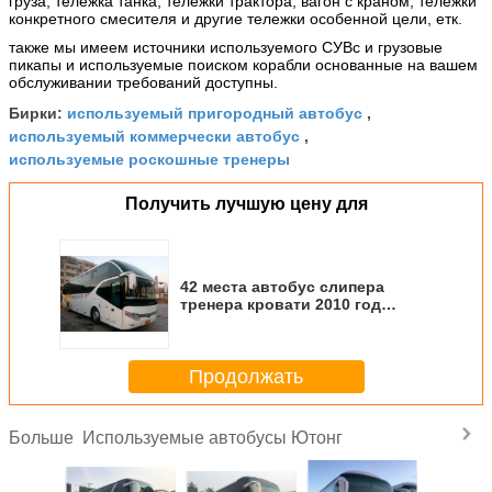
груза, тележка танка, тележки трактора, вагон с краном, тележки
конкретного смесителя и другие тележки особенной цели, етк.
также мы имеем источники используемого СУВс и грузовые
пикапы и используемые поиском корабли основанные на вашем
обслуживании требований доступны.
используемый пригородный автобус
Бирки:
,
используемый коммерчески автобус
,
используемые роскошные тренеры
Получить лучшую цену для
42 места автобус слипера
тренера кровати 2010 год
мягкий, ручной дизель
используемые автобусы Ютонг
Продолжать
Используемые автобусы Ютонг
Больше