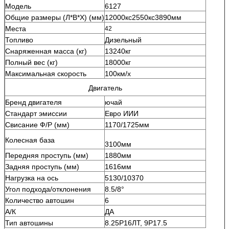
Модель
6127
Общие размеры (Л*В*Х) (мм)
12000кс2550кс3890мм
Места
42
Топливо
Дизельный
Снаряженная масса (кг)
13240кг
Полный вес (кг)
18000кг
Максимальная скорость
100км/х
Двигатель
Бренд двигателя
ючай
Стандарт эмиссии
Евро ИИИ
Свисание Ф/Р (мм)
1170/1725мм
Колесная база
3100мм
Передняя проступь (мм)
1880мм
Задняя проступь (мм)
1616мм
Нагрузка на ось
5130/10370
Угол подхода/отклонения
8.5/8°
Количество автошин
6
А/К
ДА
Тип автошины
8.25Р16ЛТ, 9Р17.5