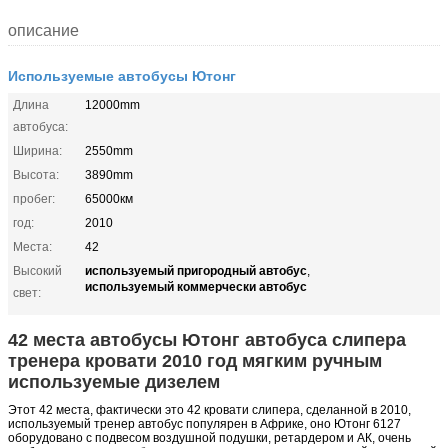
описание
Используемые автобусы Ютонг
Длина
12000mm
автобуса:
Ширина:
2550mm
Высота:
3890mm
пробег:
65000км
год:
2010
Места:
42
используемый пригородный автобус
Высокий
,
используемый коммерчески автобус
свет:
42 места автобусы Ютонг автобуса слипера
тренера кровати 2010 год мягким ручным
используемые дизелем
Этот 42 места, фактически это 42 кровати слипера, сделанной в 2010,
используемый тренер автобус популярен в Африке,
оно
Ютонг
6127
оборудовано с подвесом воздушной подушки, ретардером и АК, очень