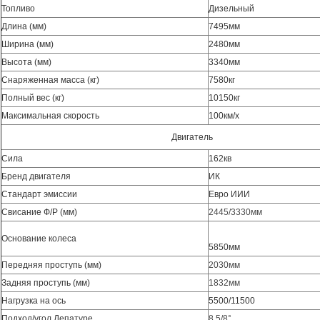
Топливо
Дизельный
Длина (мм)
7495мм
Ширина (мм)
2480мм
Высота (мм)
3340мм
Снаряженная масса (кг)
7580кг
Полный вес (кг)
10150кг
Максимальная скорость
100км/х
Двигатель
Сила
162кв
Бренд двигателя
ИК
Стандарт эмиссии
Евро ИИИ
Свисание Ф/Р (мм)
2445/3330мм
Основание колеса
5850мм
Передняя проступь (мм)
2030мм
Задняя проступь (мм)
1832мм
Нагрузка на ось
5500/11500
Подход/угол Депатуре
8.5/8°