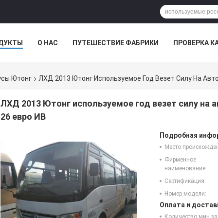
ДУКТЫ
О НАС
ПУТЕШЕСТВИЕ ФАБРИКИ
ПРОВЕРКА К
усы Ютонг
ЛХД 2013 Ютонг Используемое Год Везет Силу На Авт
ЛХД 2013 Ютонг используемое год везет силу на 
26 евро ИВ
Подробная инфор
Место происхожде
Фирменное
наименование:
Сертификация:
Номер модели:
Оплата и достав
Количество мин за