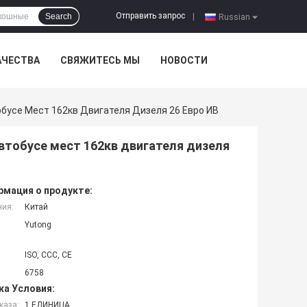
Отправить запрос
Search
|
Russian
АЧЕСТВА
СВЯЖИТЕСЬ МЫ
НОВОСТИ
обусе Мест 162кв Двигателя Дизеля 26 Евро ИВ
автобусе мест 162кв двигателя дизеля
мация о продукте:
ния:
Китай
Yutong
ISO, CCC, CE
6758
ка Условия:
каза:
1 ЕДИНИЦА