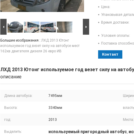
Цена:
Упаковывая детал
Время доставки:
Условия оплаты:
Большие изображения :
ЛХД 2013 Ютонг
Поставка способно
используемое год везет силу на автобусе мест
162кв двигателя дизеля 26 евро ИВ
Контакт
ЛХД 2013 Ютонг используемое год везет силу на автобу
описание
Длина автобуса:
7495мм
Ширин
Высота:
3340мм
власть
год:
2013
Места:
используемый пригородный автобус
ис
Выделить:
,