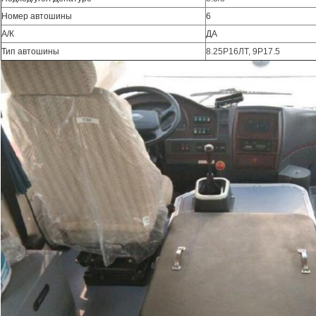
Номер автошины
6
А/К
ДА
Тип автошины
8.25Р16ЛТ, 9Р17.5