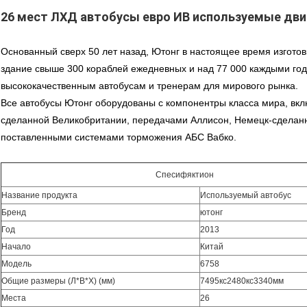
26 мест ЛХД автобусы евро ИВ используемые дви
Основанный сверх 50 лет назад, Ютонг в настоящее время изгото
здание свыше 300 кораблей ежедневных и над 77 000 каждыми год
высококачественным автобусам и тренерам для мирового рынка.
Все автобусы Ютонг оборудованы с компонентры класса мира, вк
сделанной Великобритании, передачами Аллисон, Немецк-сделан
поставленными системами торможения АБС Вабко.
Спесифяктион
Название продукта
Используемый автобус
Бренд
ютонг
Год
2013
Начало
Китай
Модель
6758
Общие размеры (Л*В*Х) (мм)
7495кс2480кс3340мм
Места
26