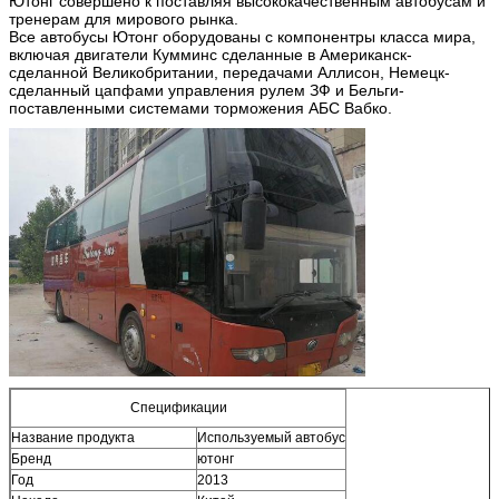
Ютонг совершено к поставляя высококачественным автобусам и
тренерам для мирового рынка.
Все автобусы Ютонг оборудованы с компонентры класса мира,
включая двигатели Кумминс сделанные в Американск-
сделанной Великобритании, передачами Аллисон, Немецк-
сделанный цапфами управления рулем ЗФ и Бельги-
поставленными системами торможения АБС Вабко.
Спецификации
Название продукта
Используемый автобус
Бренд
ютонг
Год
2013