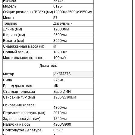
Начало
Китай
Модель
6125
Общие размеры (Л*В*Х) (мм)
12000кс2500кс3950мм
Места
57
Топливо
Дизельный
Длина (мм)
12000мм
Ширина (мм)
2500мм
Высота (мм)
3950мм
Снаряженная масса (кг)
кг
Полный вес (кг)
18900кг
Максимальная скорость
100км/х
Двигатель
ИК6М375
Мотор
Сила
276кв
Бренд двигателя
ИК
Стандарт эмиссии
Евро ИИИ
Свисание Ф/Р (мм)
1905/2790мм
Основание колеса
4300мм
Передняя проступь (мм)
2010мм
Задняя проступь (мм)
1840мм
Нагрузка на ось
4200/8900
Подход/угол Депатуре
8.5/8°