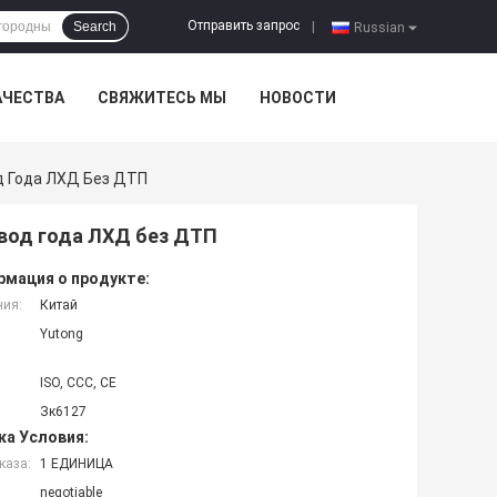
Отправить запрос
Search
|
Russian
АЧЕСТВА
СВЯЖИТЕСЬ МЫ
НОВОСТИ
д Года ЛХД Без ДТП
ивод года ЛХД без ДТП
мация о продукте:
ния:
Китай
Yutong
ISO, CCC, CE
Зк6127
ка Условия:
каза:
1 ЕДИНИЦА
negotiable