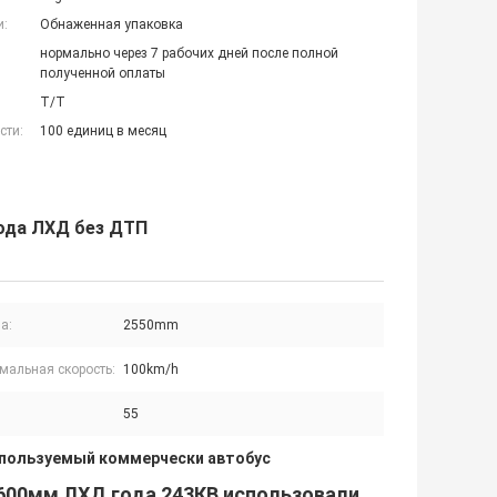
и:
Обнаженная упаковка
нормально через 7 рабочих дней после полной
полученной оплаты
T/T
сти:
100 единиц в месяц
года ЛХД без ДТП
а:
2550mm
мальная скорость:
100km/h
55
пользуемый коммерчески автобус
600мм ЛХД года 243КВ использовали