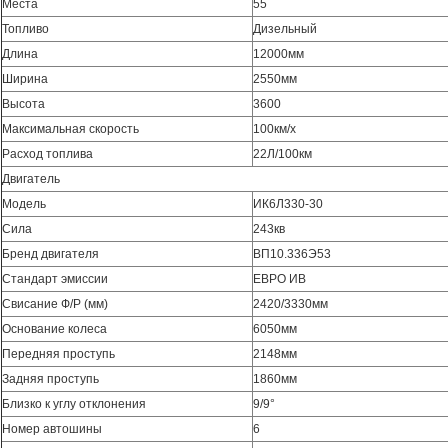
Места
55
Топливо
Дизельный
Длина
12000мм
Ширина
2550мм
Высота
3600
Максимальная скорость
100км/х
Расход топлива
22Л/100км
Двигатель
Модель
ИК6Л330-30
Сила
243кв
Бренд двигателя
ВП10.336Э53
Стандарт эмиссии
ЕВРО ИВ
Свисание Ф/Р (мм)
2420/3330мм
Основание колеса
6050мм
Передняя проступь
2148мм
Задняя проступь
1860мм
Близко к углу отклонения
9/9°
Номер автошины
6