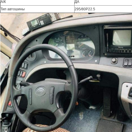
А/К
ДА
Тип автошины
295/80Р22.5