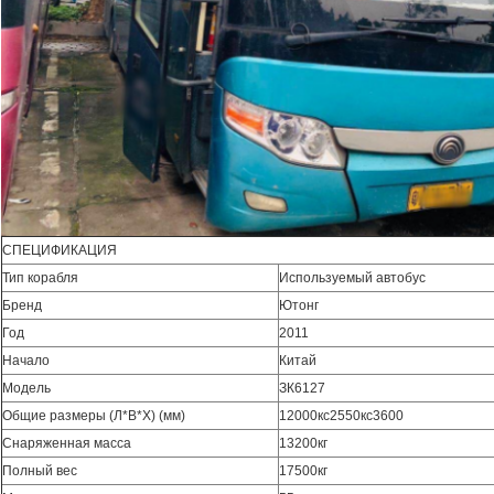
СПЕЦИФИКАЦИЯ
Тип корабля
Используемый автобус
Бренд
Ютонг
Год
2011
Начало
Китай
Модель
ЗК6127
Общие размеры (Л*В*Х) (мм)
12000кс2550кс3600
Снаряженная масса
13200кг
Полный вес
17500кг