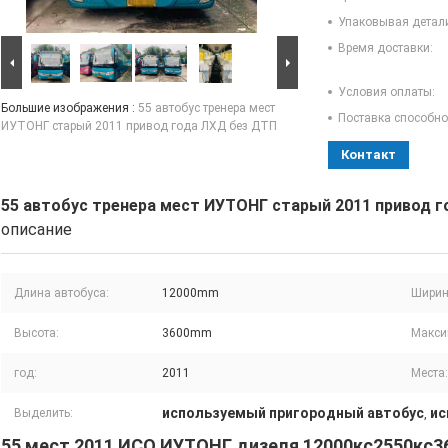
Упаковывая детал
Время доставки:
Условия оплаты:
Большие изображения :
55 автобус тренера мест
Поставка способно
ИУТОНГ старый 2011 привод года ЛХД без ДТП
Контакт
55 автобус тренера мест ИУТОНГ старый 2011 привод 
описание
Длина автобуса:
12000mm
Ширин
Высота:
3600mm
Макси
год:
2011
Места:
используемый пригородный автобус
ис
Выделить:
,
55 мест 2011 ИСО ИУТОНГ дизеля 12000кс2550кс3