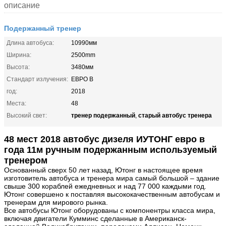
описание
Подержанный тренер
Длина автобуса:
10990мм
Ширина:
2500mm
Высота:
3480мм
Стандарт излучения:
ЕВРО В
год:
2018
Места:
48
тренер подержанный
старый автобус тренера
Высокий свет:
,
48 мест 2018 автобус дизеля ИУТОНГ евро в
года 11м ручным подержанным используемый
тренером
Основанный сверх 50 лет назад, Ютонг в настоящее время
изготовитель автобуса и тренера мира самый большой – здание
свыше 300 кораблей ежедневных и над 77 000 каждыми год.
Ютонг совершено к поставляя высококачественным автобусам и
тренерам для мирового рынка.
Все автобусы Ютонг оборудованы с компонентры класса мира,
включая двигатели Кумминс сделанные в Американск-