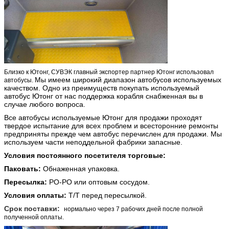
Тип автошины
11Р22.5
Близко к Ютонг, СУВЭК главный экспортер партнер Ютонг использовал
Мы имеем широкий диапазон автобусов используемых
автобусы.
качеством. Одно из преимуществ покупать используемый
автобус Ютонг от нас поддержка корабля снабженная вы в
случае любого вопроса.
Все автобусы используемые Ютонг для продажи проходят
твердое испытание для всех проблем и всесторонние ремонты
предприняты прежде чем автобус перечислен для продажи. Мы
используем части неподдельной фабрики запасные.
Условия постоянного посетителя торговые:
Паковать:
Обнаженная упаковка.
Пересылка:
РО-РО или оптовым сосудом.
Условия оплаты:
Т/Т перед пересылкой.
Срок поставки:
нормально через 7 рабочих дней после полной
полученной оплаты.