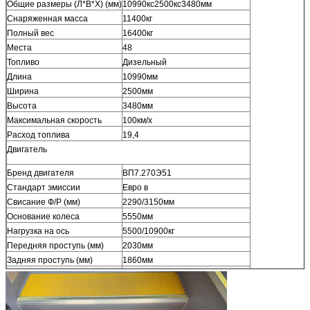
Общие размеры (Л*В*Х) (мм)
10990кс2500кс3480мм
Снаряженная масса
11400кг
Полный вес
16400кг
Места
48
Топливо
Дизельный
Длина
10990мм
Ширина
2500мм
Высота
3480мм
Максимальная скорость
100км/х
Расход топлива
19,4
Двигатель
Бренд двигателя
ВП7.270Э51
Стандарт эмиссии
Евро в
Свисание Ф/Р (мм)
2290/3150мм
Основание колеса
5550мм
Нагрузка на ось
5500/10900кг
Передняя проступь (мм)
2030мм
Задняя проступь (мм)
1860мм
Подход/угол Депатуре
9/9°
Номер автошины
6
А/К
ДА