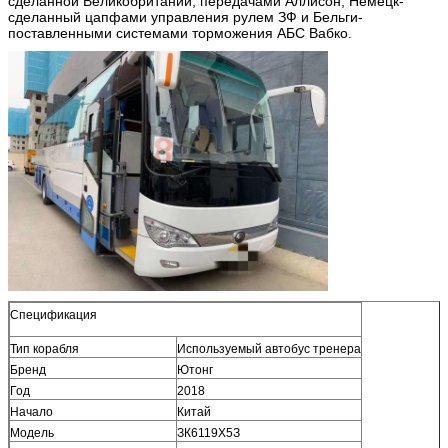
сделанной Великобритании, передачами Аллисон, Немецк-
сделанный цапфами управления рулем ЗФ и Бельги-
поставленными системами торможения АБС Вабко.
Спецификация
Тип корабля
Используемый автобус тренера
Бренд
Ютонг
Год
2018
Начало
Китай
Модель
ЗК6119Х5З