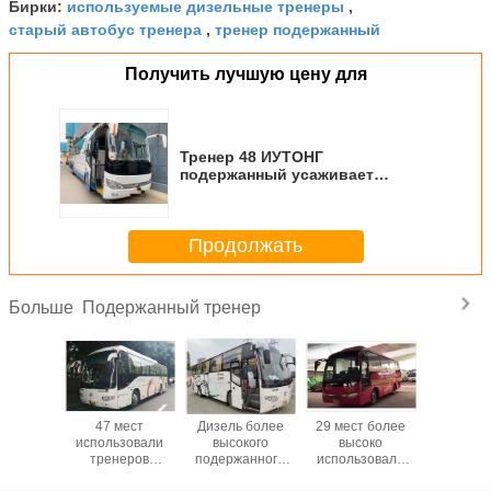
используемые дизельные тренеры
Бирки:
,
старый автобус тренера
тренер подержанный
,
Получить лучшую цену для
Тренер 48 ИУТОНГ
подержанный усаживает
стандарт эмиссии евро в 2018
год
Продолжать
Подержанный тренер
Больше
тренера
47 мест
Дизель более
29 мест более
Проб
оо 2010
использовали
высокого
высоко
подогре
од
тренеров
подержанного
использовали
10000
жанные
пассажира,
тренера 47 мест
роскошные
ретар