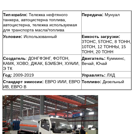
Тип
:
Тележка нефтяного
Передача:
Мунуал
корабля
танкера, автоцистерна топлива,
автоцистерна, тележка используемая
для транспорта масла/топлива
Условие:
Использованный
Емкость загрузки:
3ТОНС, 5ТОНС, 8 ТОНН,
10ТОН, 12 ТОННЫ, 15
ТОНН, 20 ТОНН
Создатель
:
ДОНГФЭНГ, ФОТОН,
Двигатель:
Кумминс,
КАМК, ХОВО, ДЖАК, БЭИБЭН, ХУАИИ,
Вечай, Ючай
Э ТК
Год:
2009-2019
Управлять:
ЛХД
Стандарт эмиссии:
ЕВРО ИИИ, ЕВРО
Топливо:
Дизельный
ИВ, ЕВРО В