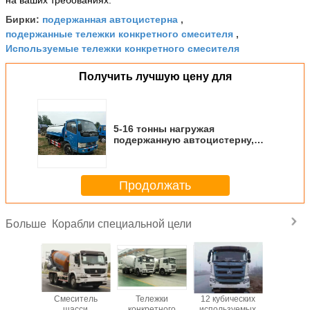
на ваших требованиях.
подержанная автоцистерна
Бирки:
,
подержанные тележки конкретного смесителя
,
Используемые тележки конкретного смесителя
Получить лучшую цену для
5-16 тонны нагружая
подержанную автоцистерну,
используемые автоцистерны
используя дизельное топливо
Продолжать
Корабли специальной цели
Больше
ележки
Смеситель
Тележки
12 кубических
кабина э
етных
шасси
конкретного
используемых
трицикла 