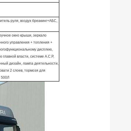
литель руля, воздух бреакинг+АБС,
ручное окно крыши, зеркало
нного управления + топления +
многофункциональному дисплею,
 главной власти, системе А.С.Р,
енный дизайн, лампа деятельности,
овати 2 слоев, тормозя для
 500Л