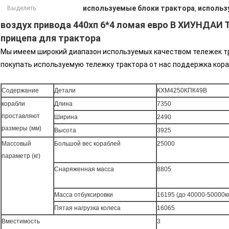
используемые блоки трактора
использ
Выделить:
,
воздух привода 440хп 6*4 ломая евро В ХИУНДАИ 
прицепа для трактора
Мы имеем широкий диапазон используемых качеством тележек тр
покупать используемую тележку трактора от нас поддержка кора
Содержание
Детали
КХМ4250КПК49В
корабли
Длина
7350
проставляют
Ширина
2490
размеры (мм)
Высота
3925
Массовый
Большой вес кораблей
25000
параметр (кг)
Снаряженная масса
8805
Масса отбуксировки
16195 (до 40000-50000кг
Пятая нагрузка колеса
16065
Вместимость
3