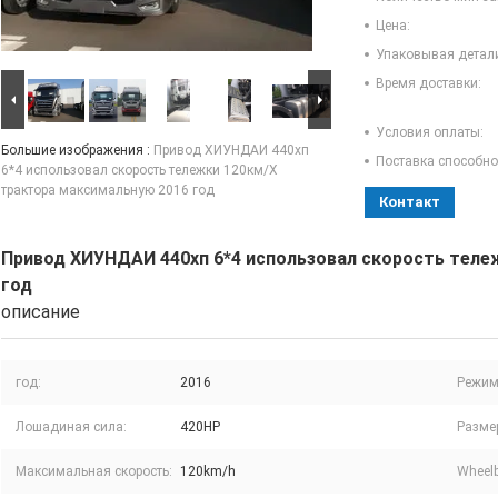
Цена:
Упаковывая детал
Время доставки:
Условия оплаты:
Большие изображения :
Привод ХИУНДАИ 440хп
Поставка способно
6*4 использовал скорость тележки 120км/Х
трактора максимальную 2016 год
Контакт
Привод ХИУНДАИ 440хп 6*4 использовал скорость теле
год
описание
год:
2016
Режим
Лошадиная сила:
420HP
Размер
Максимальная скорость:
120km/h
Wheel