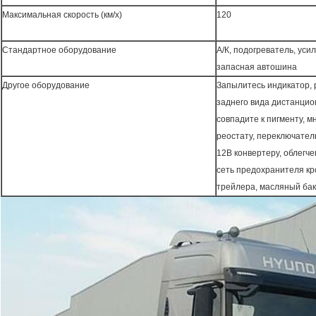
Максимальная скорость (км/х)
120
Стандартное оборудование
А/К, подогреватель, уси
запасная автошина
Другое оборудование
Запылитесь индикатор, 
заднего вида дистанцио
совпадите к пигменту, 
реостату, переключателю
12В конвертеру, облегч
сеть предохранителя кр
трейлера, масляный бак