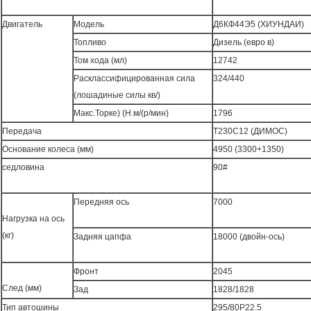
Двигатель
Модель
Д6КФ44Э5 (ХИУНДАИ)
Топливо
Дизель (евро в)
Том хода (мл)
12742
Расклассифицированная сила
324/440
(лошадиные силы кв/)
Макс.Торке) (Н.м/(р/мин)
1796
Передача
Т230С12 (ДИМОС)
Основание колеса (мм)
4950 (3300+1350)
седловина
90#
Передняя ось
7000
Нагрузка на ось
(кг)
Задняя цапфа
18000 (двойн-ось)
Фронт
2045
След (мм)
Зад
1828/1828
Тип автошины
295/80Р22.5