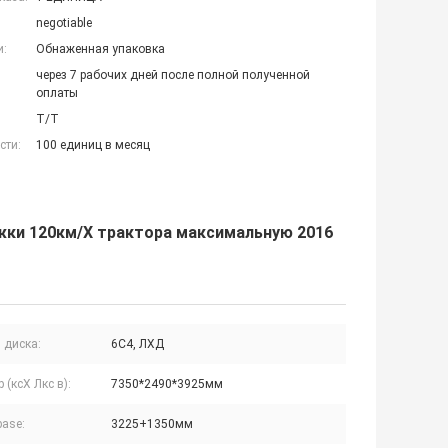
negotiable
и:
Обнаженная упаковка
через 7 рабочих дней после полной полученной
оплаты
T/T
сти:
100 единиц в месяц
жки 120км/Х трактора максимальную 2016
 диска:
6С4, ЛХД
 (ксХ Лкс в):
7350*2490*3925мм
base:
3225+1350мм