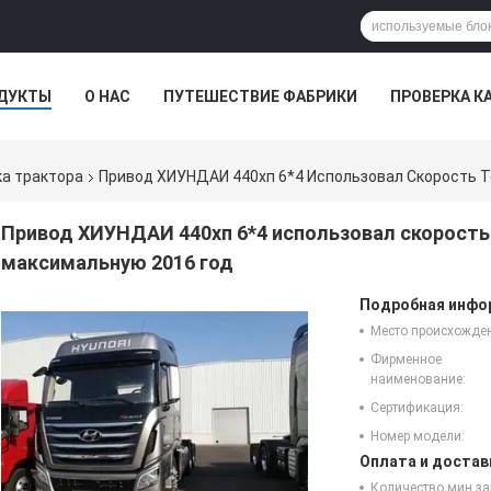
ДУКТЫ
О НАС
ПУТЕШЕСТВИЕ ФАБРИКИ
ПРОВЕРКА К
а трактора
Привод ХИУНДАИ 440хп 6*4 Использовал Скорость Т
Привод ХИУНДАИ 440хп 6*4 использовал скорость
максимальную 2016 год
Подробная инфор
Место происхожде
Фирменное
наименование:
Сертификация:
Номер модели:
Оплата и достав
Количество мин за