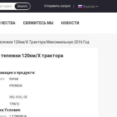
Отправить запрос
Search
|
Russian
АЧЕСТВА
СВЯЖИТЕСЬ МЫ
НОВОСТИ
ележки 120км/Х Трактора Максимальную 2016 Год
 тележки 120км/Х трактора
мация о продукте:
ния:
Китай
HYUNDAI
ISO, CCC, CE
ТРАГО
ка Условия:
каза:
1 ЕДИНИЦА